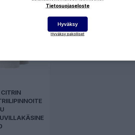
Tietosuojaseloste
Hyväksy
Hyväksy pakolliset
 CITRIN
TRIILIPINNOITE
U
UVILLAKÄSINE
0