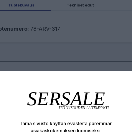
Tuotekuvaus
Tekniset edut
otenumero:
78-ARV-317
Tutustu
Tämä sivusto käyttää evästeitä paremman
asiakaskokemuksen luomiseksi.