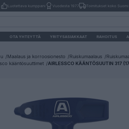
Luotettava kumppani
Vuodesta 1977
Toimitukset koko Suomi
O
OTA YHTEYTTÄ
YRITYSASIAKKAAT
RAHOITUS
A
vu
/
Maalaus ja korroosionesto
/
Ruiskumaalaus
/
Ruiskumaa
ssco kääntösuuttimet
/
AIRLESSCO KÄÄNTÖSUUTIN 317 (17