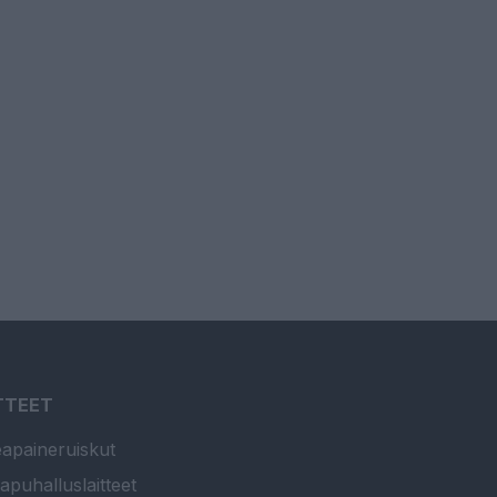
TTEET
apaineruiskut
apuhalluslaitteet