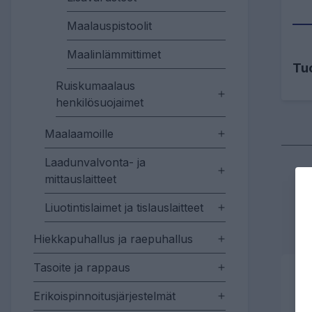
Maalauspistoolit
Maalinlämmittimet
Tu
Ruiskumaalaus
henkilösuojaimet
Maalaamoille
Laadunvalvonta- ja
mittauslaitteet
Liuotintislaimet ja tislauslaitteet
Hiekkapuhallus ja raepuhallus
Tasoite ja rappaus
Erikoispinnoitusjärjestelmät