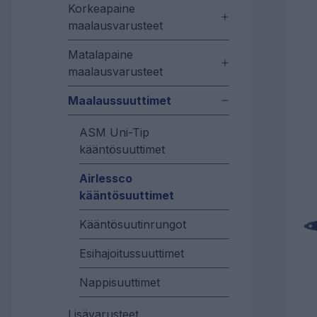
Korkeapaine
maalausvarusteet
Matalapaine
maalausvarusteet
Maalaussuuttimet
ASM Uni-Tip
kääntösuuttimet
Airlessco
kääntösuuttimet
Kääntösuutinrungot
Esihajoitussuuttimet
Nappisuuttimet
Lisävarusteet