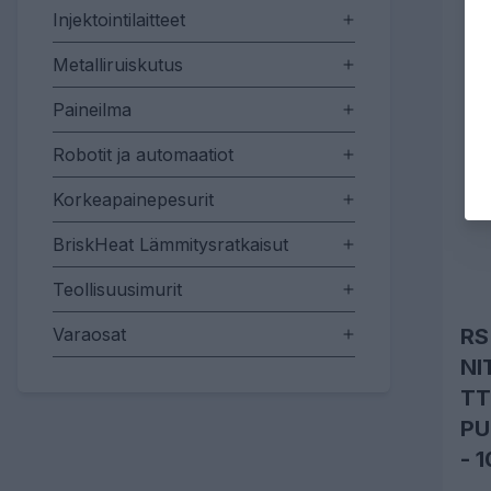
Injektointilaitteet
Metalliruiskutus
Paineilma
Robotit ja automaatiot
Korkeapainepesurit
BriskHeat Lämmitysratkaisut
Teollisuusimurit
Varaosat
RS
NI
TT
PU
- 1