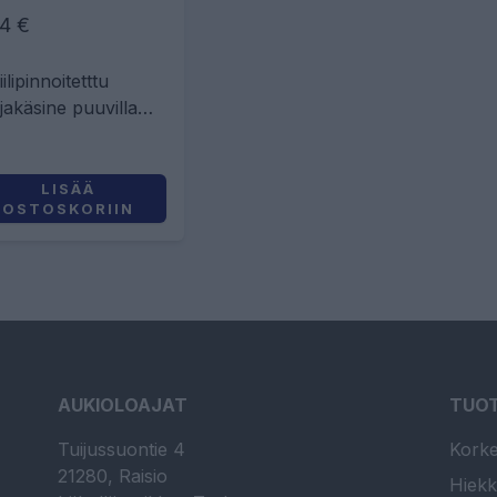
4 €
iilipinnoitetttu
jakäsine puuvilla
rella, jossa kudottu
oriranneke.
LISÄÄ
OSTOSKORIIN
AUKIOLOAJAT
TUO
Tuijussuontie 4
Korke
21280, Raisio
Hiekk