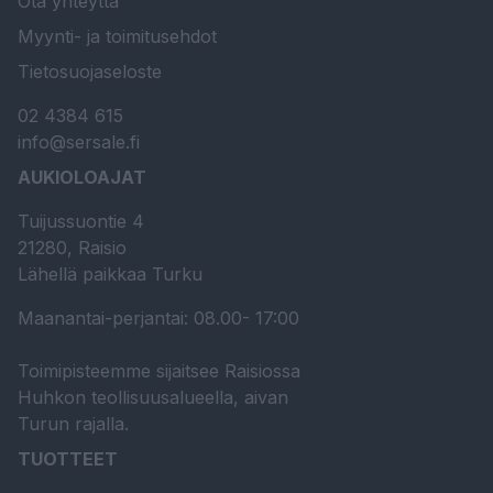
Ota yhteyttä
Myynti- ja toimitusehdot
Tietosuojaseloste
02 4384 615
info@sersale.fi
AUKIOLOAJAT
Tuijussuontie 4
21280, Raisio
Lähellä paikkaa Turku
Maanantai-perjantai: 08.00- 17:00
Toimipisteemme sijaitsee Raisiossa
Huhkon teollisuusalueella, aivan
Turun rajalla.
TUOTTEET