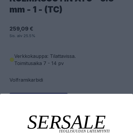
mm - 1 - (TC)
259,09 €
Sis. alv 25.5%
Verkkokauppa: Tilattavissa
.
Toimitusaika 7 - 14 pv
Volframikarbidi
PYYDÄ TARJOUS
LISÄÄ OSTOSKORIIN