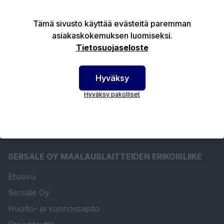
Tämä sivusto käyttää evästeitä paremman
asiakaskokemuksen luomiseksi.
Tuotekuvaus
Tietosuojaseloste
Tekniset edut
Hyväksy
Hyväksy pakolliset
SERSALE OY MAALAUSLAITTEIDEN ERIKOISLIIKE
Etusivu
Sersale Oy
Huolto- ja kunnossapito