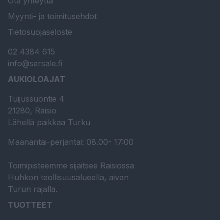
Ota yhteyttä
Myynti- ja toimitusehdot
Tietosuojaseloste
02 4384 615
info@sersale.fi
AUKIOLOAJAT
Tuijussuontie 4
21280, Raisio
Lähellä paikkaa Turku
Maanantai-perjantai: 08.00- 17:00
Toimipisteemme sijaitsee Raisiossa
Huhkon teollisuusalueella, aivan
Turun rajalla.
TUOTTEET