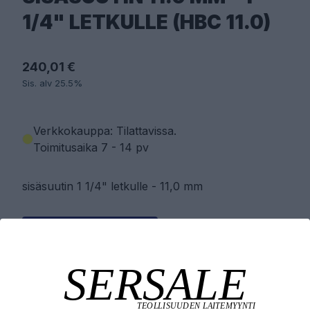
1/4" LETKULLE (HBC 11.0)
240,01 €
Sis. alv 25.5%
Verkkokauppa: Tilattavissa
.
Toimitusaika 7 - 14 pv
sisäsuutin 1 1/4" letkulle - 11,0 mm
PYYDÄ TARJOUS
LISÄÄ OSTOSKORIIN