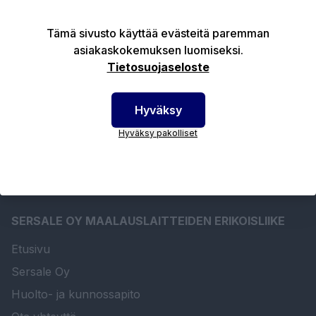
Tämä sivusto käyttää evästeitä paremman
asiakaskokemuksen luomiseksi.
Tuotekuvaus
Tietosuojaseloste
Tekniset edut
Hyväksy
Hyväksy pakolliset
SERSALE OY MAALAUSLAITTEIDEN ERIKOISLIIKE
Etusivu
Sersale Oy
Huolto- ja kunnossapito