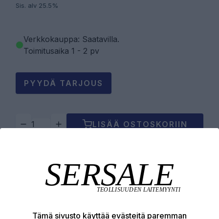
Sis. alv 25.5%
Verkkokauppa: Saatavilla
.
Toimitusaika 1 - 2 pv
PYYDÄ TARJOUS
LISÄÄ OSTOSKORIIN
Tuotekuvaus
Tekniset edut
Tämä sivusto käyttää evästeitä paremman