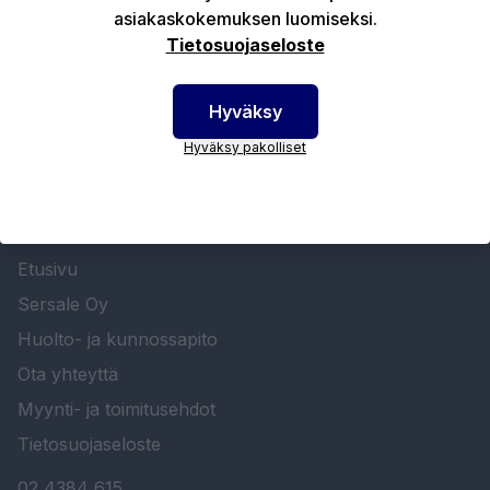
asiakaskokemuksen luomiseksi.
Ladattavat tiedostot
Tietosuojaseloste
Hyväksy
Hyväksy pakolliset
SERSALE OY MAALAUSLAITTEIDEN ERIKOISLIIKE
Etusivu
Sersale Oy
Huolto- ja kunnossapito
Ota yhteyttä
Myynti- ja toimitusehdot
Tietosuojaseloste
02 4384 615