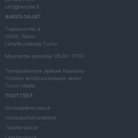
info@sersale.fi
AUKIOLOAJAT
Tuijussuontie 4
21280, Raisio
Lähellä paikkaa Turku
Maanantai-perjantai: 08.00- 17:00
Toimipisteemme sijaitsee Raisiossa
Huhkon teollisuusalueella, aivan
Turun rajalla.
TUOTTEET
Korkeapaineruiskut
Hiekkapuhalluslaitteet
Tasoiteruiskut
Laastipumput