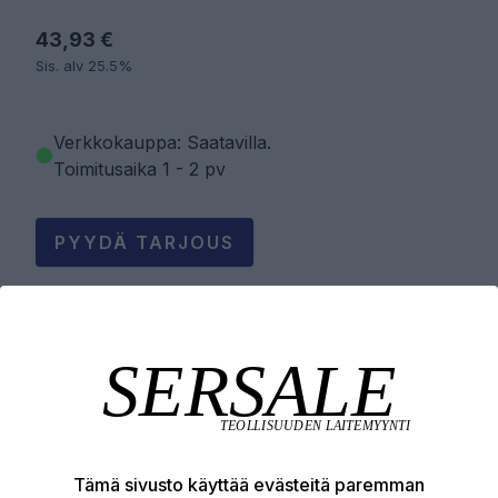
43,93 €
Sis. alv 25.5%
Verkkokauppa: Saatavilla
.
Toimitusaika 1 - 2 pv
PYYDÄ TARJOUS
LISÄÄ OSTOSKORIIN
Tuotekuvaus
Tämä sivusto käyttää evästeitä paremman