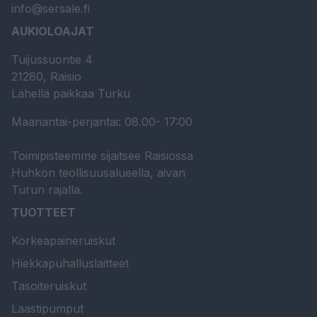
info@sersale.fi
AUKIOLOAJAT
Tuijussuontie 4
21280, Raisio
Lähellä paikkaa Turku
Maanantai-perjantai: 08.00- 17:00
Toimipisteemme sijaitsee Raisiossa
Huhkon teollisuusalueella, aivan
Turun rajalla.
TUOTTEET
Korkeapaineruiskut
Hiekkapuhalluslaitteet
Tasoiteruiskut
Laastipumput