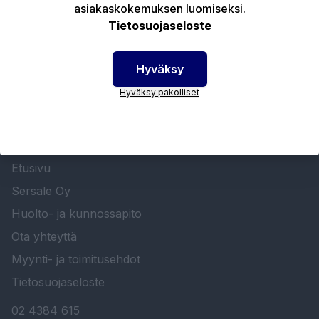
asiakaskokemuksen luomiseksi.
Tekniset edut
Tietosuojaseloste
Hyväksy
Hyväksy pakolliset
SERSALE OY MAALAUSLAITTEIDEN ERIKOISLIIKE
Etusivu
Sersale Oy
Huolto- ja kunnossapito
Ota yhteyttä
Myynti- ja toimitusehdot
Tietosuojaseloste
02 4384 615