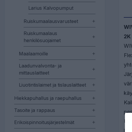
Larius Kalvopumput
Ruiskumaalausvarusteet
WIW
Ruiskumaalaus
2K 
henkilösuojaimet
WIW
Maalaamoille
Fle
yht
Laadunvalvonta- ja
mittauslaitteet
Jär
vär
Liuotintislaimet ja tislauslaitteet
käy
Hiekkapuhallus ja raepuhallus
Kai
Tasoite ja rappaus
pes
USB
Erikoispinnoitusjärjestelmät
lai