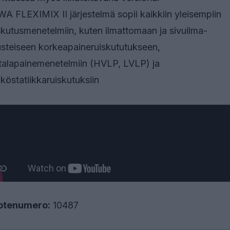
A FLEXIMIX II järjestelmä sopii kaikkiin yleisempiin
skutusmenetelmiin, kuten ilmattomaan ja sivuilma-
steiseen korkeapaineruiskututukseen,
alapainemenetelmiin (HVLP, LVLP) ja
köstatiikkaruiskutuksiin
otenumero:
10487