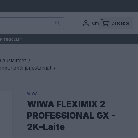
Oma tili
Ostoskori
RTIKKELIT
auslaitteet
/
mponentti järjestelmät
/
WIWA
WIWA FLEXIMIX 2
PROFESSIONAL GX -
2K-Laite