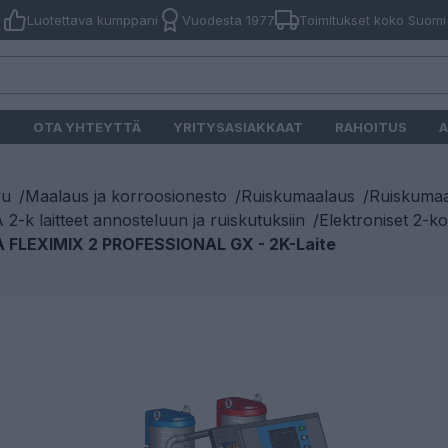
Luotettava kumppani
Vuodesta 1977
Toimitukset koko Suomi
O
OTA YHTEYTTÄ
YRITYSASIAKKAAT
RAHOITUS
A
vu
/
Maalaus ja korroosionesto
/
Ruiskumaalaus
/
Ruiskumaal
2-k laitteet annosteluun ja ruiskutuksiin
/
Elektroniset 2-ko
 FLEXIMIX 2 PROFESSIONAL GX - 2K-Laite