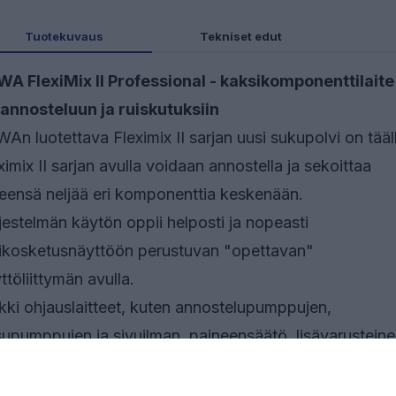
Tuotekuvaus
Tekniset edut
A FlexiMix II Professional - kaksikomponenttilaite
annosteluun ja ruiskutuksiin
An luotettava Fleximix II sarjan uusi sukupolvi on tääl
ximix II sarjan avulla voidaan annostella ja sekoittaa
eensä neljää eri komponenttia keskenään.
jestelmän käytön oppii helposti ja nopeasti
ikosketusnäyttöön perustuvan "opettavan"
ttöliittymän avulla.
kki ohjauslaitteet, kuten annostelupumppujen,
upumppujen ja sivuilman paineensäätö, lisävarustein
-portti ja korkeapainesuodatinyksiköt ovat keskitetty
tteen etupaneeliin helpon ja nopean käytön