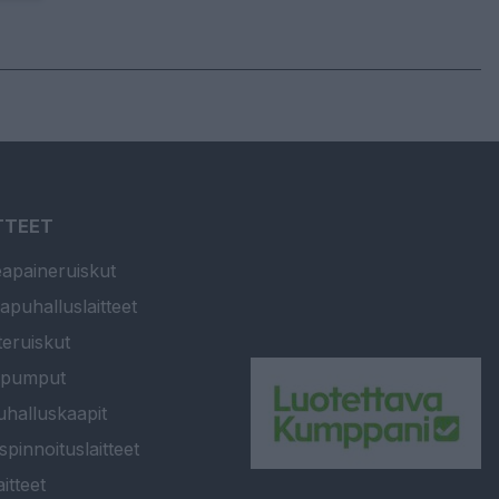
TTEET
apaineruiskut
apuhalluslaitteet
teruiskut
ipumput
halluskaapit
spinnoituslaitteet
itteet