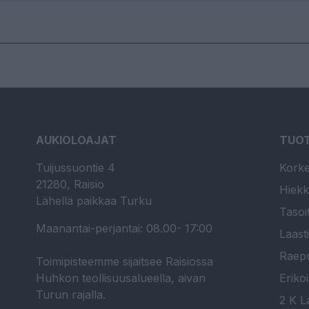
AUKIOLOAJAT
TUO
Tuijussuontie 4
Korke
21280, Raisio
Hiekk
Lähellä paikkaa Turku
Tasoi
Maanantai-perjantai: 08.00- 17:00
Laast
Raepu
Toimipisteemme sijaitsee Raisiossa
Huhkon teollisuusalueella, aivan
Erikoi
Turun rajalla.
2 K La