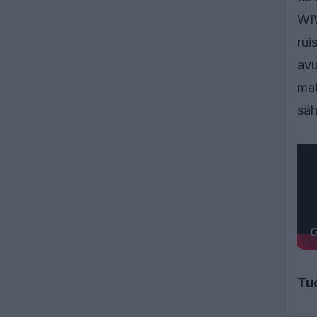
WIW
rui
avu
mat
säh
Tu